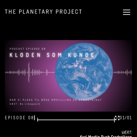
EPISODE 08
01/01
VÆRT: